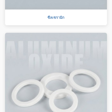
ซีลเซรามิก