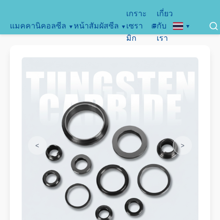
เกราะ
เกี่ยว
แมคคานิคอลซีล
หน้าสัมผัสซีล
เซรา
กับ
มิก
เรา
<
>