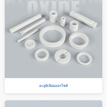
อะลูมิเนียมออกไซด์