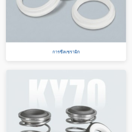
การซีลเซรามิก