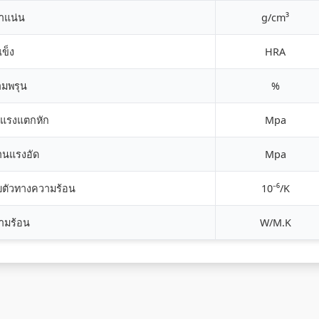
าแน่น
g/cm³
ข็ง
HRA
ามพรุน
%
แรงแตกหัก
Mpa
านแรงอัด
Mpa
ายตัวทางความร้อน
10⁻⁶/K
ามร้อน
W/M.K