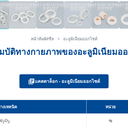
หน้าสัมผัสซีล
>
อะลูมิเนียมออกไซด์
มบัติทางกายภาพของอะลูมิเนียมออ
แคตตาล็อก - อะลูมิเนียมออกไซด์
ทางเทคนิค
หน่วย
Al
O
%
2
3