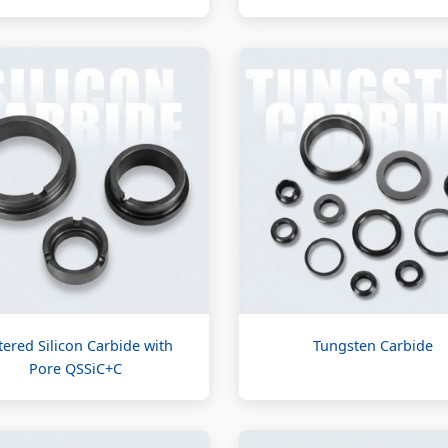
tered Silicon Carbide with
Tungsten Carbide
Pore QSSiC+C