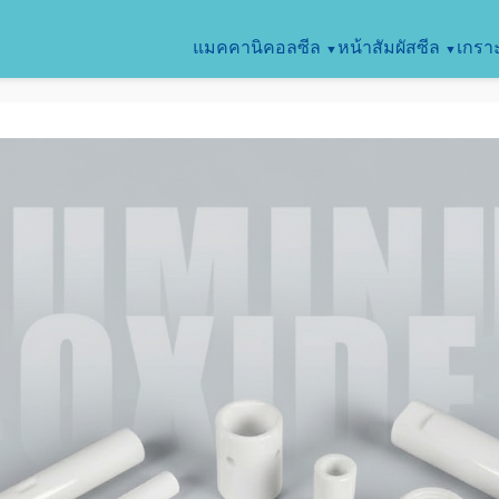
แมคคานิคอลซีล
หน้าสัมผัสซีล
เกรา